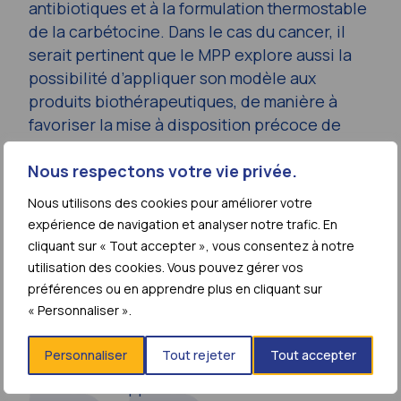
antibiotiques et à la formulation thermostable
de la carbétocine. Dans le cas du cancer, il
serait pertinent que le MPP explore aussi la
possibilité d’appliquer son modèle aux
produits biothérapeutiques, de manière à
favoriser la mise à disposition précoce de
médicaments biosimilaires au moyen
d’accords de licence volontaires dans les
Nous respectons votre vie privée.
pays à revenus faible et intermédiaire. »
Avril
Nous utilisons des cookies pour améliorer votre
2019
expérience de navigation et analyser notre trafic. En
cliquant sur « Tout accepter », vous consentez à notre
Nos Soutiens
utilisation des cookies. Vous pouvez gérer vos
préférences ou en apprendre plus en cliquant sur
« Personnaliser ».
Personnaliser
Tout rejeter
Tout accepter
“Nous apportons notre soutien à