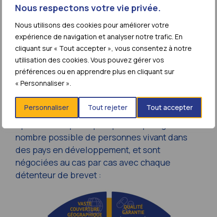
Nous respectons votre vie privée.
Nous utilisons des cookies pour améliorer votre
Principales
expérience de navigation et analyser notre trafic. En
cliquant sur « Tout accepter », vous consentez à notre
caractéristiques des
utilisation des cookies. Vous pouvez gérer vos
licences du MPP
préférences ou en apprendre plus en cliquant sur
« Personnaliser ».
Les dispositions des licences concédées au
Personnaliser
Tout rejeter
Tout accepter
Medicines Patent Pool visent à améliorer les
options thérapeutiques pour le plus grand
nombre possible de personnes vivant dans
des pays en développement, et sont
négociées au cas par cas avec chaque
détenteur de brevet :