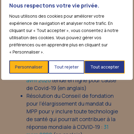
de Covid-19 (en anglais)
Nous respectons votre vie privée.
Réunion du Conseil de fondation :
13
Nous utilisons des cookies pour améliorer votre
octobre 2020
, réunion “hybride” (en
expérience de navigation et analyser notre trafic. En
partie présentielle et en ligne) pour
cliquant sur « Tout accepter », vous consentez à notre
cause de Covid-19 (en anglais)
utilisation des cookies. Vous pouvez gérer vos
Réunion extraordinaire du Conseil de
préférences ou en apprendre plus en cliquant sur
fondation :
27 mai 2020
tenue en
« Personnaliser ».
ligne pour cause de Covid-19 (en
anglais)
Personnaliser
Tout rejeter
Tout accepter
Réunion du Conseil de fondation :
28
avril 2020
tenue en ligne pour cause
de Covid-19 (en anglais)
Résolution du Conseil de fondation
pour l’élargissement du mandat du
MPP pour y inclure toute technologie
de santé qui pourrait contribuer à la
réponse mondiale à COVID-19 :
31