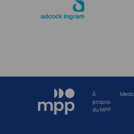
À
Meds
propos
du MPP