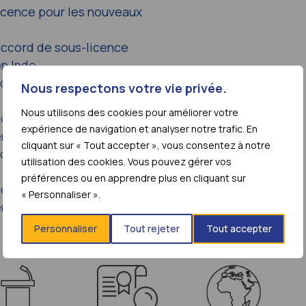
icence pour les nouveaux
ccord de sous-licence
en Inde
icence pour les nouveaux
Nous respectons votre vie privée.
Nous utilisons des cookies pour améliorer votre
ccord de sous-licence
expérience de navigation et analyser notre trafic. En
en Chine
cliquant sur « Tout accepter », vous consentez à notre
icence pour les nouveaux
utilisation des cookies. Vous pouvez gérer vos
préférences ou en apprendre plus en cliquant sur
ccord de sous-licence
« Personnaliser ».
en Afrique du Sud
Personnaliser
Tout rejeter
Tout accepter