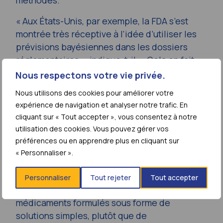
méthodes.
« Aux États-Unis, par exemple, la FDA s’est
montrée très réceptive à l’idée d’utiliser les
prévisions bayésiennes dans les dossiers
réglementaires », indique-t-il. « Cela en fait
une voie très prometteuse. »
Nous respectons votre vie privée.
Des dérogations aux études
Nous utilisons des cookies pour améliorer votre
expérience de navigation et analyser notre trafic. En
de bioéquivalence pour
cliquant sur « Tout accepter », vous consentez à notre
certaines formulations
utilisation des cookies. Vous pouvez gérer vos
préférences ou en apprendre plus en cliquant sur
La seconde approche, potentiellement la plus
« Personnaliser ».
déterminante, consiste à étendre le recours
aux dérogations aux études de
Personnaliser
Tout rejeter
Tout accepter
bioéquivalence (
biowaivers
). Pour les
médicaments formulés sous forme de
solutions simples, plutôt que de