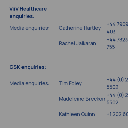
ViiV Healthcare
enquiries:
+44 7909
Media enquiries:
Catherine Hartley
403
+44 7823
Rachel Jaikaran
755
GSK enquiries:
+44 (0) 
Media enquiries:
Tim Foley
5502
+44 (0) 
Madeleine Breckon
5502
Kathleen Quinn
+1 202 6