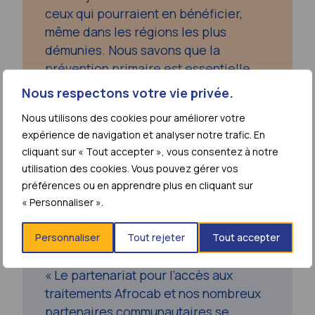
ceux qui pourraient en bénéficier,
même dans les régions les plus
démunies. Nous savons que la
prévention primaire est essentielle
pour lutter contre le VIH au niveau
Nous respectons votre vie privée.
mondial mais pour tirer le meilleur
Nous utilisons des cookies pour améliorer votre
parti de l’innovation, nous devons y
expérience de navigation et analyser notre trafic. En
avoir accès et l’appliquer à plus
cliquant sur « Tout accepter », vous consentez à notre
grande échelle ».
utilisation des cookies. Vous pouvez gérer vos
préférences ou en apprendre plus en cliquant sur
« Personnaliser ».
Personnaliser
Tout rejeter
Tout accepter
Jacque Wambui, AfroCAB, Kenya
« Le partenariat pour l’accès aux
traitements Afrocab et nos nombreux
partenaires communautaires se