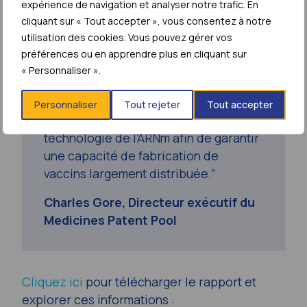
expérience de navigation et analyser notre trafic. En
leçons apprises sur la manière dont
cliquant sur « Tout accepter », vous consentez à notre
nous pouvons encore accélérer
utilisation des cookies. Vous pouvez gérer vos
l’accès équitable. Nous sommes
préférences ou en apprendre plus en cliquant sur
également ravis de travailler avec des
« Personnaliser ».
partenaires pour accélérer l’accès aux
futurs produits pandémiques grâce au
Personnaliser
Tout rejeter
Tout accepter
programme de transfert de
technologie de l’ARNm afin de garantir
une capacité de fabrication de
vaccins largement distribuée.”
Charles Gore, Directeur exécutif du
Medicines Patent Pool
Cliquez ici
pour télécharger le rapport et
explorer ces informations :