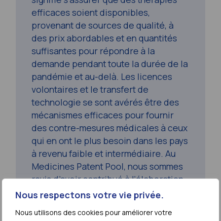
efficaces soient disponibles,
provenant de sources de qualité, à
des prix abordables et en quantités
suffisantes pour répondre à la
demande pendant toute la durée de la
pandémie et au-delà. Les licences
volontaires et le transfert de
technologie se sont avérés être des
mécanismes efficaces pour fournir
des contre-mesures médicales à ceux
qui en ont le plus besoin dans les pays
à revenu faible et intermédiaire. Au
Medicines Patent Pool, nous sommes
ravis d’avoir contribué à l’élaboration
de la feuille de route des
Nous respectons votre vie privée.
thérapeutiques, basée sur notre
Nous utilisons des cookies pour améliorer votre
expérience pendant la COVID-19 et les