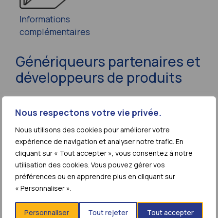
Informations
complémentaires
Génériqueurs partenaires et
développeurs de produits
Nous respectons votre vie privée.
Cliquez sur le logo pour avoir accès à l’accord
de sous-licence :
Nous utilisons des cookies pour améliorer votre
expérience de navigation et analyser notre trafic. En
cliquant sur « Tout accepter », vous consentez à notre
utilisation des cookies. Vous pouvez gérer vos
préférences ou en apprendre plus en cliquant sur
« Personnaliser ».
Personnaliser
Tout rejeter
Tout accepter