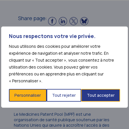
Share page:
Nous respectons votre vie privée.
Nous utilisons des cookies pour améliorer votre
expérience de navigation et analyser notre trafic. En
cliquant sur « Tout accepter », vous consentez à notre
NOUS CONTACTER
utilisation des cookies. Vous pouvez gérer vos
préférences ou en apprendre plus en cliquant sur
Département communication, presse et
« Personnaliser ».
médias
Personnaliser
Tout rejeter
Tout accepter
QUI
SOMMES-NOUS
Le Medicines Patent Pool (MPP) est une
organisation de santé publique soutenue par les
Nations Unies qui œuvre à accroître l’accès à des